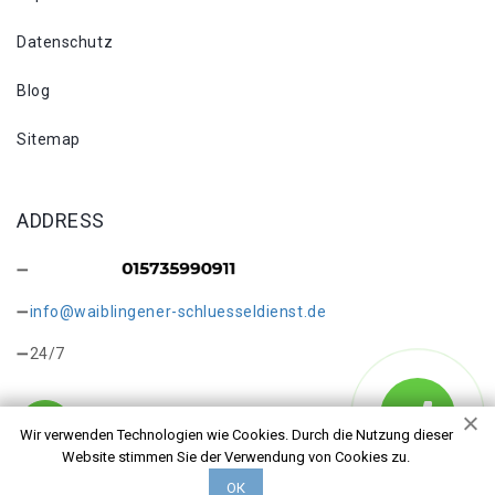
Datenschutz
Blog
Sitemap
ADDRESS
info@waiblingener-schluesseldienst.de
24/7
Wir verwenden Technologien wie Cookies. Durch die Nutzung dieser
Website stimmen Sie der Verwendung von Cookies zu.
Copyright © 2026 Schlüsseldienst in Waiblingen
ОК
Kleinhegnach. Alle Rechte vorbehalten.