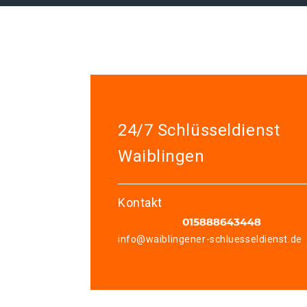
24/7 Schlüsseldienst
Waiblingen
Kontakt
info@waiblingener-schluesseldienst.de