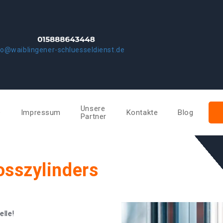
fo@waiblingener-schluesseldienst.de
Unsere
e
Impressum
Kontakte
Blog
Partner
osszylinders
elle!