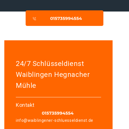
24/7 Schlüsseldienst
Waiblingen Hegnacher
Mühle
Kontakt
info@waiblingener-schluesseldienst.de